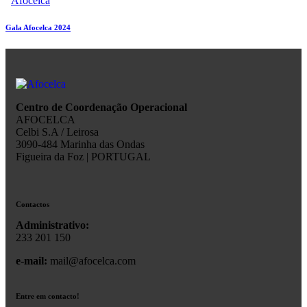
Afocelca
Gala Afocelca 2024
Centro de Coordenação Operacional
AFOCELCA
Celbi S.A / Leirosa
3090-484 Marinha das Ondas
Figueira da Foz | PORTUGAL
Contactos
Administrativo:
233 201 150
e-mail:
mail@afocelca.com
Entre em contacto!