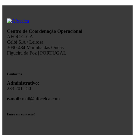
Centro de Coordenação Operacional
AFOCELCA
Celbi S.A / Leirosa
3090-484 Marinha das Ondas
Figueira da Foz | PORTUGAL
Contactos
Administrativo:
233 201 150
e-mail:
mail@afocelca.com
Entre em contacto!