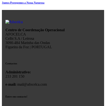
Juntos Protegemos a Nossa Natureza
Centro de Coordenação Operacional
AFOCELCA
Celbi S.A / Leirosa
3090-484 Marinha das Ondas
Figueira da Foz | PORTUGAL
Contactos
Administrativo:
233 201 150
e-mail:
mail@afocelca.com
Entre em contacto!